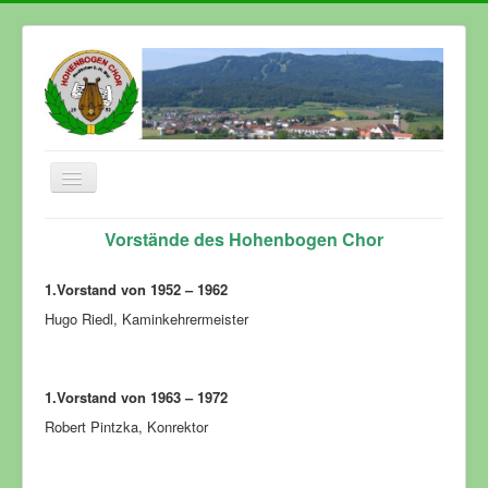
Navigation
an/aus
Start
Vorstände des Hohenbogen Chor
Aktuelles/Termine
1.Vorstand von 1952 – 1962
Der Chor
Hugo Riedl, Kaminkehrermeister
Chronik
Pressespiegel
1.Vorstand von 1963 – 1972
Tonträger
Robert Pintzka, Konrektor
Kontakt