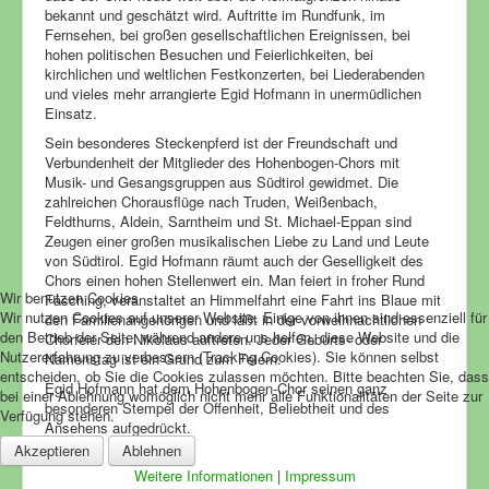
bekannt und geschätzt wird. Auftritte im Rundfunk, im
Fernsehen, bei großen gesellschaftlichen Ereignissen, bei
hohen politischen Besuchen und Feierlichkeiten, bei
kirchlichen und weltlichen Festkonzerten, bei Liederabenden
und vieles mehr arrangierte Egid Hofmann in unermüdlichen
Einsatz.
Sein besonderes Steckenpferd ist der Freundschaft und
Verbundenheit der Mitglieder des Hohenbogen-Chors mit
Musik- und Gesangsgruppen aus Südtirol gewidmet. Die
zahlreichen Chorausflüge nach Truden, Weißenbach,
Feldthurns, Aldein, Sarntheim und St. Michael-Eppan sind
Zeugen einer großen musikalischen Liebe zu Land und Leute
von Südtirol. Egid Hofmann räumt auch der Geselligkeit des
Chors einen hohen Stellenwert ein. Man feiert in froher Rund
Wir benutzen Cookies
Fasching, veranstaltet an Himmelfahrt eine Fahrt ins Blaue mit
Wir nutzen Cookies auf unserer Website. Einige von ihnen sind essenziell für
den Familienangehörigen und läßt in der vorweihnachtlichen
den Betrieb der Seite, während andere uns helfen, diese Website und die
Chorfeier den Nikolaus auftreten. Jeder Geburts- oder
Nutzererfahrung zu verbessern (Tracking Cookies). Sie können selbst
Namenstag ist ein Grund zum Feiern.
entscheiden, ob Sie die Cookies zulassen möchten. Bitte beachten Sie, dass
Egid Hofmann hat dem Hohenbogen-Chor seinen ganz
bei einer Ablehnung womöglich nicht mehr alle Funktionalitäten der Seite zur
besonderen Stempel der Offenheit, Beliebtheit und des
Verfügung stehen.
Ansehens aufgedrückt.
Akzeptieren
Ablehnen
Weitere Informationen
|
Impressum